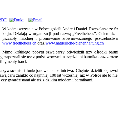
|
|
W końcu września w Polsce gościli Andre i Daniel. Pszczelarze ze S
kraju. Działają w organizacji pod nazwą „Freethebees”. Celem dzia
pszczoły miodnej i promowanie zrównoważonego pszczelarstwa.
www.freethebees.ch
oraz
www.natuerliche-bienenhaltung.ch
Mimo krótkiego pobytu szwajcarzy odwiedzili trzy ośrodki bart
 zapoznali się też z podstawowymi narzędziami bartnika oraz z różn
fragmenty barci.
 przywracania i funkcjonowania bartnictwa. Chętnie dzielili się s
ajcarii zanikło co najmniej 100 lat wcześniej niż w Polsce ale to 
m czy gwardzistami ale też z dzikim miodem i bartnikami.