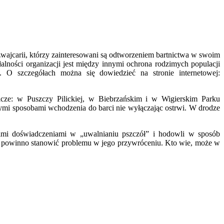
zwajcarii, którzy zainteresowani są odtworzeniem bartnictwa w swoim
łalności organizacji jest między innymi ochrona rodzimych populacji
 O szczegółach można się dowiedzieć na stronie internetowej:
nicze: w Puszczy Pilickiej, w Biebrzańskim i w Wigierskim Parku
ymi sposobami wchodzenia do barci nie wyłączając ostrwi. W drodze
woimi doświadczeniami w „uwalnianiu pszczół” i hodowli w sposób
nie powinno stanowić problemu w jego przywróceniu. Kto wie, może w