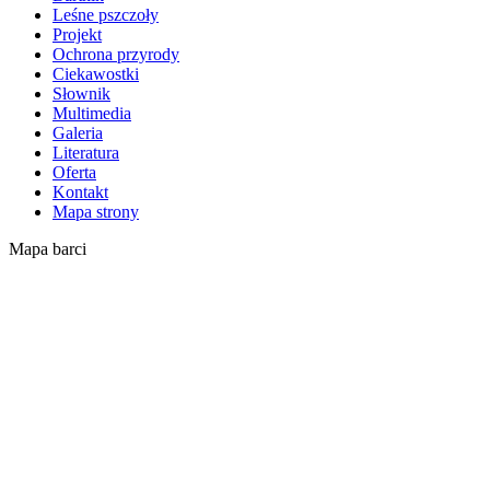
Leśne pszczoły
Projekt
Ochrona przyrody
Ciekawostki
Słownik
Multimedia
Galeria
Literatura
Oferta
Kontakt
Mapa strony
Mapa barci